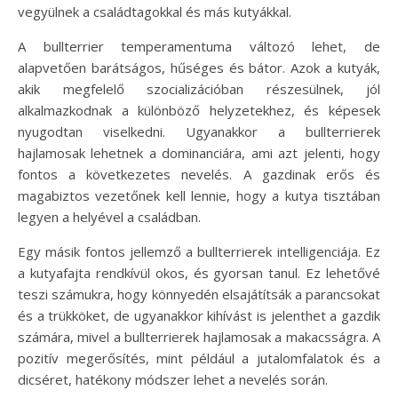
vegyülnek a családtagokkal és más kutyákkal.
A bullterrier temperamentuma változó lehet, de
alapvetően barátságos, hűséges és bátor. Azok a kutyák,
akik megfelelő szocializációban részesülnek, jól
alkalmazkodnak a különböző helyzetekhez, és képesek
nyugodtan viselkedni. Ugyanakkor a bullterrierek
hajlamosak lehetnek a dominanciára, ami azt jelenti, hogy
fontos a következetes nevelés. A gazdinak erős és
magabiztos vezetőnek kell lennie, hogy a kutya tisztában
legyen a helyével a családban.
Egy másik fontos jellemző a bullterrierek intelligenciája. Ez
a kutyafajta rendkívül okos, és gyorsan tanul. Ez lehetővé
teszi számukra, hogy könnyedén elsajátítsák a parancsokat
és a trükköket, de ugyanakkor kihívást is jelenthet a gazdik
számára, mivel a bullterrierek hajlamosak a makacsságra. A
pozitív megerősítés, mint például a jutalomfalatok és a
dicséret, hatékony módszer lehet a nevelés során.