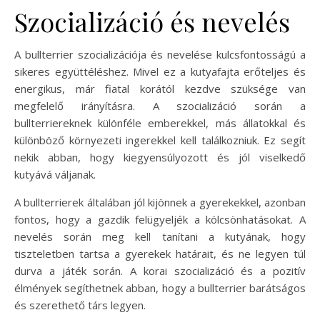
Szocializáció és nevelés
A bullterrier szocializációja és nevelése kulcsfontosságú a
sikeres együttéléshez. Mivel ez a kutyafajta erőteljes és
energikus, már fiatal korától kezdve szüksége van
megfelelő irányításra. A szocializáció során a
bullterriereknek különféle emberekkel, más állatokkal és
különböző környezeti ingerekkel kell találkozniuk. Ez segít
nekik abban, hogy kiegyensúlyozott és jól viselkedő
kutyává váljanak.
A bullterrierek általában jól kijönnek a gyerekekkel, azonban
fontos, hogy a gazdik felügyeljék a kölcsönhatásokat. A
nevelés során meg kell tanítani a kutyának, hogy
tiszteletben tartsa a gyerekek határait, és ne legyen túl
durva a játék során. A korai szocializáció és a pozitív
élmények segíthetnek abban, hogy a bullterrier barátságos
és szerethető társ legyen.