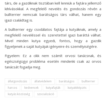
társ, de a gazdiknak tisztában kell lenniük a fajtára jellemző
kihívásokkal. A megfelelő nevelés és gondozás révén a
bullterrier nemcsak barátságos társ válhat, hanem egy
igazi családtag is.
A bullterrier egy csodálatos fajtája a kutyáknak, amely a
megfelelő neveléssel és szeretettel igazi baráttá válhat.
Mivel minden kutya egyedi, fontos, hogy a gazdik
figyeljenek a saját kutyájuk igényeire és személyiségére.
Figyelem: Ez a cikk nem számít orvosi tanácsnak, és
egészségügyi probléma esetén mindenki csak az orvos
tanácsát fogadja meg.
állatgondozás
állatvédelem
barátságos
bullterrier
harcos
kedvencek
kutyafajták
kutyakiképzés
kutyás közösség
szocializáció