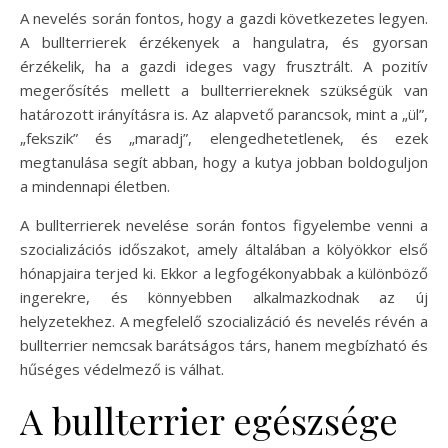
A nevelés során fontos, hogy a gazdi következetes legyen.
A bullterrierek érzékenyek a hangulatra, és gyorsan
érzékelik, ha a gazdi ideges vagy frusztrált. A pozitív
megerősítés mellett a bullterriereknek szükségük van
határozott irányításra is. Az alapvető parancsok, mint a „ül”,
„fekszik” és „maradj”, elengedhetetlenek, és ezek
megtanulása segít abban, hogy a kutya jobban boldoguljon
a mindennapi életben.
A bullterrierek nevelése során fontos figyelembe venni a
szocializációs időszakot, amely általában a kölyökkor első
hónapjaira terjed ki. Ekkor a legfogékonyabbak a különböző
ingerekre, és könnyebben alkalmazkodnak az új
helyzetekhez. A megfelelő szocializáció és nevelés révén a
bullterrier nemcsak barátságos társ, hanem megbízható és
hűséges védelmező is válhat.
A bullterrier egészsége