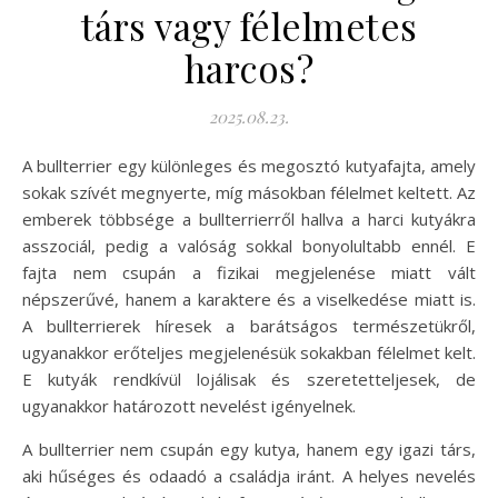
társ vagy félelmetes
harcos?
2025.08.23.
A bullterrier egy különleges és megosztó kutyafajta, amely
sokak szívét megnyerte, míg másokban félelmet keltett. Az
emberek többsége a bullterrierről hallva a harci kutyákra
asszociál, pedig a valóság sokkal bonyolultabb ennél. E
fajta nem csupán a fizikai megjelenése miatt vált
népszerűvé, hanem a karaktere és a viselkedése miatt is.
A bullterrierek híresek a barátságos természetükről,
ugyanakkor erőteljes megjelenésük sokakban félelmet kelt.
E kutyák rendkívül lojálisak és szeretetteljesek, de
ugyanakkor határozott nevelést igényelnek.
A bullterrier nem csupán egy kutya, hanem egy igazi társ,
aki hűséges és odaadó a családja iránt. A helyes nevelés