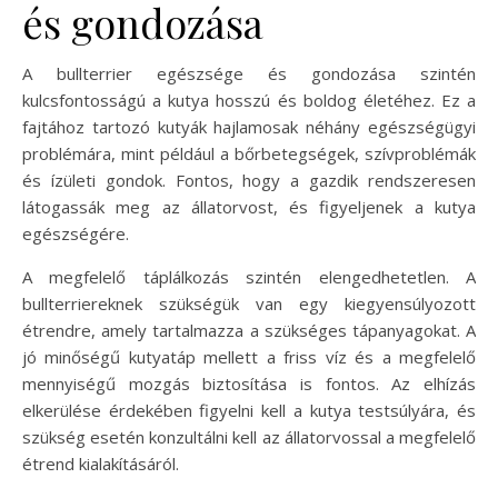
és gondozása
A bullterrier egészsége és gondozása szintén
kulcsfontosságú a kutya hosszú és boldog életéhez. Ez a
fajtához tartozó kutyák hajlamosak néhány egészségügyi
problémára, mint például a bőrbetegségek, szívproblémák
és ízületi gondok. Fontos, hogy a gazdik rendszeresen
látogassák meg az állatorvost, és figyeljenek a kutya
egészségére.
A megfelelő táplálkozás szintén elengedhetetlen. A
bullterriereknek szükségük van egy kiegyensúlyozott
étrendre, amely tartalmazza a szükséges tápanyagokat. A
jó minőségű kutyatáp mellett a friss víz és a megfelelő
mennyiségű mozgás biztosítása is fontos. Az elhízás
elkerülése érdekében figyelni kell a kutya testsúlyára, és
szükség esetén konzultálni kell az állatorvossal a megfelelő
étrend kialakításáról.