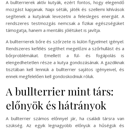
A bullterrierek aktív kutyák, ezért fontos, hogy elegendő
mozgást kapjanak. Napi séták, játék és szellemi kihívások
segítenek a kutyának levezetni a felesleges energiát. A
rendszeres testmozgás nemcsak a fizikai egészségüket
támogatja, hanem a mentális jólétüket is javítja.
A bullterrierek bőre és szőrzete is külön figyelmet igényel.
Rendszeres kefélés segíthet megelőzni a szőrhullást és a
bőrproblémákat. Emellett a fül- és fogápolás is
elengedhetetlen része a kutya gondozásának. A gazdiknak
tisztában kell lenniük a bullterrier sajátos igényeivel, és
ennek megfelelően kell gondoskodniuk róluk.
A bullterrier mint társ:
előnyök és hátrányok
A bullterrier számos előnnyel jár, ha családi társra van
szükség. Az egyik legnagyobb előnyük a hűségük és