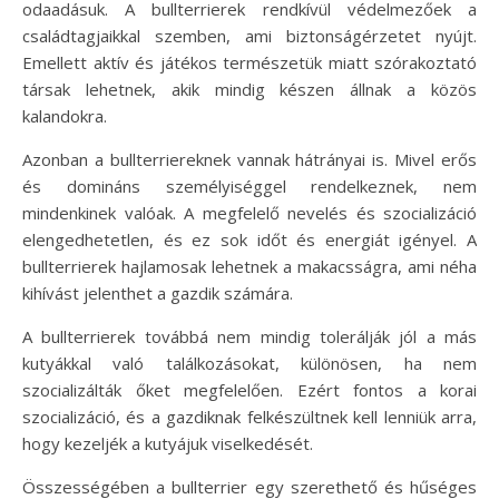
odaadásuk. A bullterrierek rendkívül védelmezőek a
családtagjaikkal szemben, ami biztonságérzetet nyújt.
Emellett aktív és játékos természetük miatt szórakoztató
társak lehetnek, akik mindig készen állnak a közös
kalandokra.
Azonban a bullterriereknek vannak hátrányai is. Mivel erős
és domináns személyiséggel rendelkeznek, nem
mindenkinek valóak. A megfelelő nevelés és szocializáció
elengedhetetlen, és ez sok időt és energiát igényel. A
bullterrierek hajlamosak lehetnek a makacsságra, ami néha
kihívást jelenthet a gazdik számára.
A bullterrierek továbbá nem mindig tolerálják jól a más
kutyákkal való találkozásokat, különösen, ha nem
szocializálták őket megfelelően. Ezért fontos a korai
szocializáció, és a gazdiknak felkészültnek kell lenniük arra,
hogy kezeljék a kutyájuk viselkedését.
Összességében a bullterrier egy szerethető és hűséges