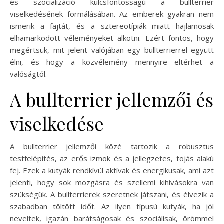
és szocializáció kulcsfontosságú a bullterrier
viselkedésének formálásában. Az emberek gyakran nem
ismerik a fajtát, és a sztereotípiák miatt hajlamosak
elhamarkodott véleményeket alkotni. Ezért fontos, hogy
megértsük, mit jelent valójában egy bullterrierrel együtt
élni, és hogy a közvélemény mennyire eltérhet a
valóságtól.
A bullterrier jellemzői és
viselkedése
A bullterrier jellemzői közé tartozik a robusztus
testfelépítés, az erős izmok és a jellegzetes, tojás alakú
fej. Ezek a kutyák rendkívül aktívak és energikusak, ami azt
jelenti, hogy sok mozgásra és szellemi kihívásokra van
szükségük. A bullterrierek szeretnek játszani, és élvezik a
szabadban töltött időt. Az ilyen típusú kutyák, ha jól
neveltek, igazán barátságosak és szociálisak, örömmel