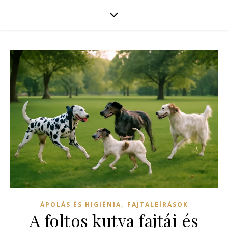
,
ÁPOLÁS ÉS HIGIÉNIA
FAJTALEÍRÁSOK
A foltos kutya fajtái és