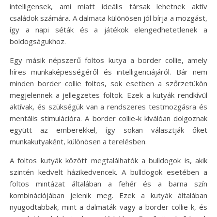
intelligensek, ami miatt ideális társak lehetnek aktív
családok számára. A dalmata különösen jól bírja a mozgást,
így a napi séták és a játékok elengedhetetlenek a
boldogságukhoz.
Egy másik népszerű foltos kutya a border collie, amely
híres munkaképességéről és intelligenciájáról. Bár nem
minden border collie foltos, sok esetben a szőrzetükön
megjelennek a jellegzetes foltok. Ezek a kutyák rendkívül
aktívak, és szükségük van a rendszeres testmozgásra és
mentális stimulációra. A border collie-k kiválóan dolgoznak
együtt az emberekkel, így sokan választják őket
munkakutyaként, különösen a terelésben.
A foltos kutyák között megtalálhatók a bulldogok is, akik
szintén kedvelt házikedvencek. A bulldogok esetében a
foltos mintázat általában a fehér és a barna szín
kombinációjában jelenik meg. Ezek a kutyák általában
nyugodtabbak, mint a dalmaták vagy a border collie-k, és