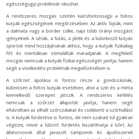
egészségügyi problémát okozhat.
A rendszeres mozgás szintén kulcsfontosságú a foltos
kutyák egészségének megőrzésében. Az aktív fajták, mint
a dalmata vagy a border collie, napi több órányi mozgást
igényelnek. A séták, a futás, a játék és a különböző kutyás
sportok mind hozzájárulnak ahhoz, hogy a kutyák fizikailag
fitt és mentálisan stimuláltak maradjanak. A megfelelő
mozgás nemcsak a kutyák fizikai egészségét javítja, hanem
segít a viselkedési problémák megelőzésében is.
A szőrzet ápolása is fontos része a gondozásnak,
különösen a foltos kutyák esetében, ahol a szín és a minta
kiemelkedő szerepet játszik. A rendszeres kefélés
nemcsak a szőrzet állapotát javítja, hanem segít
eltávolítani az elhalt szőrszálakat és csökkenti a szőrhullást
is. A kutyák fürdetése is fontos, de nem szabad túl gyakran
végezni, mivel a túlzott fürdetés kiszáríthatja a bőrt. Az
állatorvosok által javasolt samponok és ápolószerek