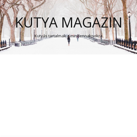
KUTYA MAGAZIN
Kutyás tartalmak a mindennakpokra