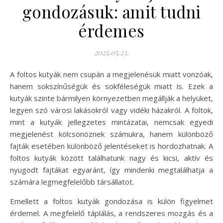
gondozásuk: amit tudni
érdemes
2025.05.23.
A foltos kutyák nem csupán a megjelenésük miatt vonzóak,
hanem sokszínűségük és sokféleségük miatt is. Ezek a
kutyák szinte bármilyen környezetben megállják a helyüket,
legyen szó városi lakásokról vagy vidéki házakról. A foltok,
mint a kutyák jellegzetes mintázatai, nemcsak egyedi
megjelenést kölcsönöznek számukra, hanem különböző
fajták esetében különböző jelentéseket is hordozhatnak. A
foltos kutyák között találhatunk nagy és kicsi, aktív és
nyugodt fajtákat egyaránt, így mindenki megtalálhatja a
számára legmegfelelőbb társállatot.
Emellett a foltos kutyák gondozása is külön figyelmet
érdemel. A megfelelő táplálás, a rendszeres mozgás és a