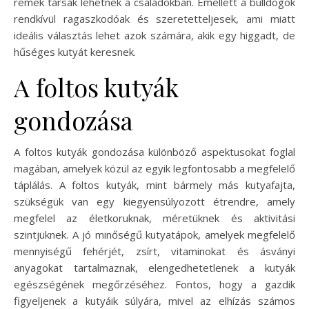
remek társak lehetnek a családokban. Emellett a bulldogok
rendkívül ragaszkodóak és szeretetteljesek, ami miatt
ideális választás lehet azok számára, akik egy higgadt, de
hűséges kutyát keresnek.
A foltos kutyák
gondozása
A foltos kutyák gondozása különböző aspektusokat foglal
magában, amelyek közül az egyik legfontosabb a megfelelő
táplálás. A foltos kutyák, mint bármely más kutyafajta,
szükségük van egy kiegyensúlyozott étrendre, amely
megfelel az életkoruknak, méretüknek és aktivitási
szintjüknek. A jó minőségű kutyatápok, amelyek megfelelő
mennyiségű fehérjét, zsírt, vitaminokat és ásványi
anyagokat tartalmaznak, elengedhetetlenek a kutyák
egészségének megőrzéséhez. Fontos, hogy a gazdik
figyeljenek a kutyáik súlyára, mivel az elhízás számos