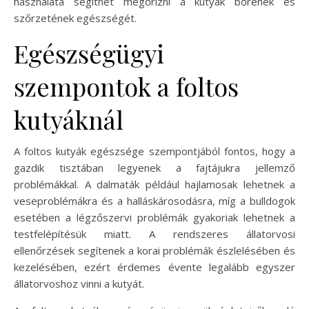
használata segíthet megőrizni a kutyák bőrének és
szőrzetének egészségét.
Egészségügyi
szempontok a foltos
kutyáknál
A foltos kutyák egészsége szempontjából fontos, hogy a
gazdik tisztában legyenek a fajtájukra jellemző
problémákkal. A dalmaták például hajlamosak lehetnek a
veseproblémákra és a halláskárosodásra, míg a bulldogok
esetében a légzőszervi problémák gyakoriak lehetnek a
testfelépítésük miatt. A rendszeres állatorvosi
ellenőrzések segítenek a korai problémák észlelésében és
kezelésében, ezért érdemes évente legalább egyszer
állatorvoshoz vinni a kutyát.