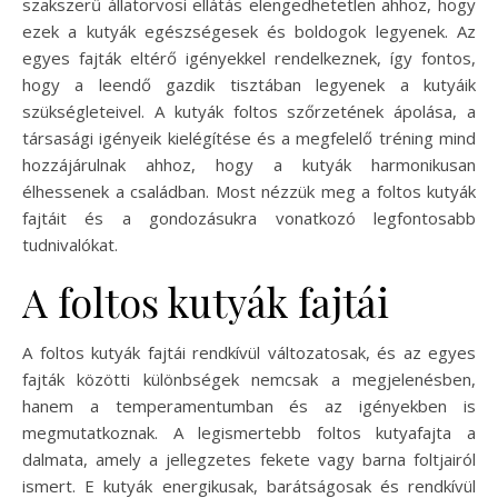
szakszerű állatorvosi ellátás elengedhetetlen ahhoz, hogy
ezek a kutyák egészségesek és boldogok legyenek. Az
egyes fajták eltérő igényekkel rendelkeznek, így fontos,
hogy a leendő gazdik tisztában legyenek a kutyáik
szükségleteivel. A kutyák foltos szőrzetének ápolása, a
társasági igényeik kielégítése és a megfelelő tréning mind
hozzájárulnak ahhoz, hogy a kutyák harmonikusan
élhessenek a családban. Most nézzük meg a foltos kutyák
fajtáit és a gondozásukra vonatkozó legfontosabb
tudnivalókat.
A foltos kutyák fajtái
A foltos kutyák fajtái rendkívül változatosak, és az egyes
fajták közötti különbségek nemcsak a megjelenésben,
hanem a temperamentumban és az igényekben is
megmutatkoznak. A legismertebb foltos kutyafajta a
dalmata, amely a jellegzetes fekete vagy barna foltjairól
ismert. E kutyák energikusak, barátságosak és rendkívül