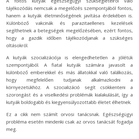
A foltos kutyák egészségügyi szükségleteiről való
tájékozódás nemcsak a megelőzés szempontjából fontos,
hanem a kutyák életminőségének javítása érdekében is.
Különböző vakcinák és parazitaellenes kezelések
segíthetnek a betegségek megelőzésében, ezért fontos,
hogy a gazdik időben tájékozódjanak a szükséges
oltásokról.
A kutyák szocializációja is elengedhetetlen a jólétük
szempontjából. A fiatal kutyák számára javasolt a
különböző emberekkel és más állatokkal való találkozás,
hogy megfelelően tudjanak alkalmazkodni a
környezetükhöz. A szocializáció segít csökkenteni a
szorongást és a viselkedési problémák kialakulását, így a
kutyák boldogabb és kiegyensúlyozottabb életet élhetnek.
Ez a cikk nem számít orvosi tanácsnak. Egészségügyi
probléma esetén mindenki csak az orvos tanácsát fogadja
meg.