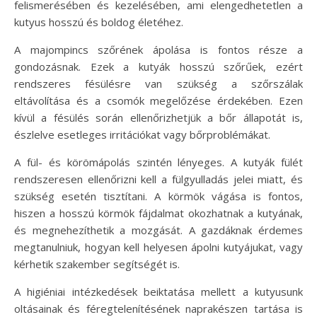
felismerésében és kezelésében, ami elengedhetetlen a
kutyus hosszú és boldog életéhez.
A majompincs szőrének ápolása is fontos része a
gondozásnak. Ezek a kutyák hosszú szőrűek, ezért
rendszeres fésülésre van szükség a szőrszálak
eltávolítása és a csomók megelőzése érdekében. Ezen
kívül a fésülés során ellenőrizhetjük a bőr állapotát is,
észlelve esetleges irritációkat vagy bőrproblémákat.
A fül- és körömápolás szintén lényeges. A kutyák fülét
rendszeresen ellenőrizni kell a fülgyulladás jelei miatt, és
szükség esetén tisztítani. A körmök vágása is fontos,
hiszen a hosszú körmök fájdalmat okozhatnak a kutyának,
és megnehezíthetik a mozgását. A gazdáknak érdemes
megtanulniuk, hogyan kell helyesen ápolni kutyájukat, vagy
kérhetik szakember segítségét is.
A higiéniai intézkedések beiktatása mellett a kutyusunk
oltásainak és féregtelenítésének naprakészen tartása is