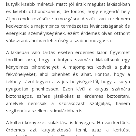
kutyák kisebb méretük miatt jól érzik magukat lakásokban
és kisebb otthonokban is, de fontos, hogy elegendő hely
álljon rendelkezésükre a mozgásra. A szűk, zárt terek nem
kedveznek a majompincs természetes kíváncsiságának és
energikus személyiségének, ezért érdemes olyan otthont
választani, ahol van lehetőség a szabad mozgásra.
A lakásban való tartás esetén érdemes külön figyelmet
fordítani arra, hogy a kutyus számára kialakítsunk egy
kényelmes pihenőhelyet. A majompincs kedveli a puha
fekvőhelyeket, ahol pihenhet és alhat. Fontos, hogy a
fekhely távol legyen a zajos helyiségektől, hogy a kutya
nyugodtan pihenhessen. Ezen kívül a kutyus számára
biztonságos, színes játékokat is érdemes biztosítani,
amelyek nemcsak a szórakozást szolgálják, hanem
segítenek a szellemi stimulációban is.
A kültéri környezet kialakítása is lényeges. Ha van kertünk,
érdemes azt kutyabiztossá tenni, azaz a kerítést