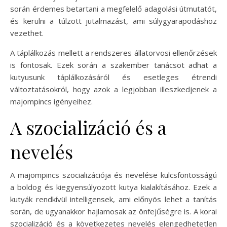
során érdemes betartani a megfelelő adagolási útmutatót,
és kerülni a túlzott jutalmazást, ami súlygyarapodáshoz
vezethet.
A táplálkozás mellett a rendszeres állatorvosi ellenőrzések
is fontosak. Ezek során a szakember tanácsot adhat a
kutyusunk táplálkozásáról és esetleges étrendi
változtatásokról, hogy azok a legjobban illeszkedjenek a
majompincs igényeihez.
A szocializáció és a
nevelés
A majompincs szocializációja és nevelése kulcsfontosságú
a boldog és kiegyensúlyozott kutya kialakításához. Ezek a
kutyák rendkívül intelligensek, ami előnyös lehet a tanítás
során, de ugyanakkor hajlamosak az önfejűségre is. A korai
szocializáció és a következetes nevelés elengedhetetlen