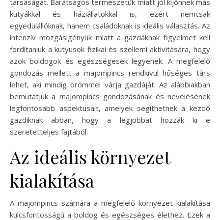
társaságát. Barátságos természetük miatt jól kijönnek más
kutyákkal és háziállatokkal is, ezért nemcsak
egyedülállóknak, hanem családoknak is ideális választás. Az
intenzív mozgásigényük miatt a gazdáknak figyelmet kell
fordítaniuk a kutyusok fizikai és szellemi aktivitására, hogy
azok boldogok és egészségesek legyenek. A megfelelő
gondozás mellett a majompincs rendkívül hűséges társ
lehet, aki mindig örömmel várja gazdáját. Az alábbiakban
bemutatjuk a majompincs gondozásának és nevelésének
legfontosabb aspektusait, amelyek segíthetnek a kezdő
gazdiknak abban, hogy a legjobbat hozzák ki e
szeretetteljes fajtából.
Az ideális környezet
kialakítása
A majompincs számára a megfelelő környezet kialakítása
kulcsfontosságú a boldog és egészséges élethez. Ezek a