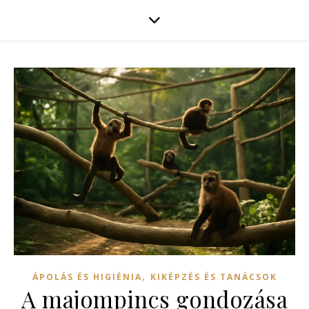
,
ÁPOLÁS ÉS HIGIÉNIA
KIKÉPZÉS ÉS TANÁCSOK
A majompincs gondozása