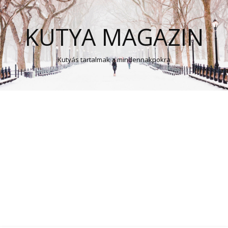
KUTYA MAGAZIN
Kutyás tartalmak a mindennakpokra