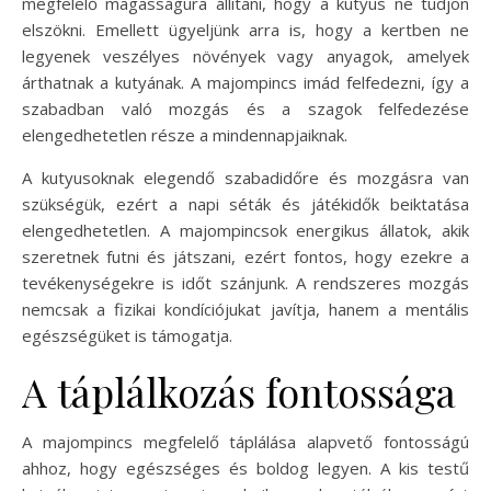
megfelelő magasságúra állítani, hogy a kutyus ne tudjon
elszökni. Emellett ügyeljünk arra is, hogy a kertben ne
legyenek veszélyes növények vagy anyagok, amelyek
árthatnak a kutyának. A majompincs imád felfedezni, így a
szabadban való mozgás és a szagok felfedezése
elengedhetetlen része a mindennapjaiknak.
A kutyusoknak elegendő szabadidőre és mozgásra van
szükségük, ezért a napi séták és játékidők beiktatása
elengedhetetlen. A majompincsok energikus állatok, akik
szeretnek futni és játszani, ezért fontos, hogy ezekre a
tevékenységekre is időt szánjunk. A rendszeres mozgás
nemcsak a fizikai kondíciójukat javítja, hanem a mentális
egészségüket is támogatja.
A táplálkozás fontossága
A majompincs megfelelő táplálása alapvető fontosságú
ahhoz, hogy egészséges és boldog legyen. A kis testű