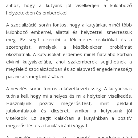
ahhoz, hogy a kutyánk jól viselkedjen a különböző
helyzetekben és emberekkel.
A szocializáció során fontos, hogy a kutyánkat minél több
különböző emberrel, állattal és helyzettel ismertessük
meg. Ez segít elkerülni a félelmetes reakciókat és a
szorongást, amelyek a későbbiekben problémát
okozhatnak. A kutyusokat érdemes minél fiatalabb korban
elvinni kutyaiskolába, ahol szakemberek segíthetnek a
megfelelő szocializációban és az alapvető engedelmességi
parancsok megtanításában.
A nevelés során fontos a következetesség. A kutyánknak
tudnia kell, hogy mi a helyes és mi a helytelen viselkedés.
Használjunk pozitív megerősítést, mint például
jutalomfalatok és dicséret, amikor a kutyusunk jól
viselkedik. Ez segít kialakítani a kutyánkban a pozitív
megerősítés és a tanulás iránti vágyat.
A nevelés nemcsak az alapvető engedelmességi