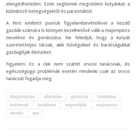
elengedhetetlen. Ezek segítenek megvédeni kutyánkat a
különböző betegségektől és parazitáktól.
A fent említett pontok figyelembevételével a kezdő
gazdák számára is könnyen kezelhetővé válik a majompincs
nevelése és gondozása. Ne feledjük, hogy a kutyák
szeretetteljes társak, akik hűségükkel és barátságukkal
gazdagítják életünket.
Figyelem: Ez a cikk nem számít orvosi tanácsnak, és
egészségügyi problémák esetén mindenki csak az orvos
tanácsát fogadja meg.
állatgondozás
állattartás
gondozás
háziállatok
kedvencek
kezdőknek
majomfajták
majompincs
nevelés
tipp