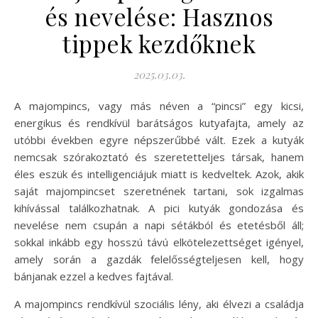
és nevelése: Hasznos
tippek kezdőknek
2025.03.03.
A majompincs, vagy más néven a “pincsi” egy kicsi,
energikus és rendkívül barátságos kutyafajta, amely az
utóbbi években egyre népszerűbbé vált. Ezek a kutyák
nemcsak szórakoztató és szeretetteljes társak, hanem
éles eszük és intelligenciájuk miatt is kedveltek. Azok, akik
saját majompincset szeretnének tartani, sok izgalmas
kihívással találkozhatnak. A pici kutyák gondozása és
nevelése nem csupán a napi sétákból és etetésből áll;
sokkal inkább egy hosszú távú elkötelezettséget igényel,
amely során a gazdák felelősségteljesen kell, hogy
bánjanak ezzel a kedves fajtával.
A majompincs rendkívül szociális lény, aki élvezi a családja