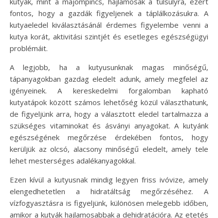
kutyák, mint a majompincs, hajlamosak a túlsúlyra, ezért
fontos, hogy a gazdák figyeljenek a táplálkozásukra. A
kutyaeledel kiválasztásánál érdemes figyelembe venni a
kutya korát, aktivitási szintjét és esetleges egészségügyi
problémáit.
A legjobb, ha a kutyusunknak magas minőségű,
tápanyagokban gazdag eledelt adunk, amely megfelel az
igényeinek. A kereskedelmi forgalomban kapható
kutyatápok között számos lehetőség közül választhatunk,
de figyeljünk arra, hogy a választott eledel tartalmazza a
szükséges vitaminokat és ásványi anyagokat. A kutyánk
egészségének megőrzése érdekében fontos, hogy
kerüljük az olcsó, alacsony minőségű eledelt, amely tele
lehet mesterséges adalékanyagokkal.
Ezen kívül a kutyusnak mindig legyen friss ivóvize, amely
elengedhetetlen a hidratáltság megőrzéséhez. A
vízfogyasztásra is figyeljünk, különösen melegebb időben,
amikor a kutyák hajlamosabbak a dehidratációra. Az etetés