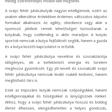
mindig szeretetteljes módon kell megtenni.
A svájci fehér juhászkutyák nagyon intelligensek, ezért az
unalom elkerülése érdekében érdemes változatos képzési
formákat alkalmazni. Az agility, obedience vagy akár a
nyomozó játékok remek lehetőséget biztosítanak a
kutyának, hogy szellemileg is aktív maradjon. A kutyás
sportok nemcsak a kutya fejlődését segítik, hanem a gazda
és a kutya közötti kapcsolatot is erősítik.
A svájci fehér juhászkutya nevelése és szocializációja
időigényes, de a befektetett energia és türelem
meghozza gyümölcsét. Egy jól nevelt és szocializált svájci
fehér juhászkutya nemcsak kiváló családi kedvenc, hanem
megbízható társ is.
Ezek az impozáns kutyák nemcsak szépségükkel, hanem
intelligenciájukkal és hűségükkel is lenyűgöznek minket.
Ahhoz, hogy a svájci fehér juhászkutya hosszú és boldog
életet élhessen, elengedhetetlen a helyes gondozás,