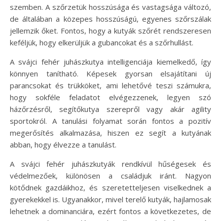
szemben. A szőrzetük hosszúsága és vastagsága változó,
de általában a közepes hosszúságú, egyenes szőrszálak
jellemzik őket. Fontos, hogy a kutyák szőrét rendszeresen
keféljük, hogy elkerüljük a gubancokat és a szőrhullást.
A svájci fehér juhászkutya intelligenciája kiemelkedő, így
könnyen tanítható. Képesek gyorsan elsajátítani új
parancsokat és trükköket, ami lehetővé teszi számukra,
hogy sokféle feladatot elvégezzenek, legyen szó
házőrzésről, segítőkutya szerepről vagy akár agility
sportokról. A tanulási folyamat során fontos a pozitív
megerősítés alkalmazása, hiszen ez segít a kutyának
abban, hogy élvezze a tanulást.
A svájci fehér juhászkutyák rendkívül hűségesek és
védelmezőek, különösen a családjuk iránt. Nagyon
kötődnek gazdáikhoz, és szeretetteljesen viselkednek a
gyerekekkel is. Ugyanakkor, mivel terelő kutyák, hajlamosak
lehetnek a dominanciára, ezért fontos a következetes, de