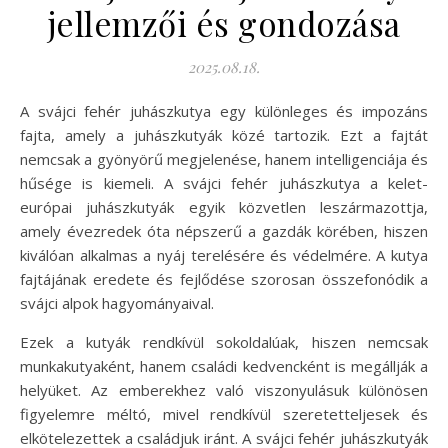
jellemzői és gondozása
2025.08.18.
A svájci fehér juhászkutya egy különleges és impozáns
fajta, amely a juhászkutyák közé tartozik. Ezt a fajtát
nemcsak a gyönyörű megjelenése, hanem intelligenciája és
hűsége is kiemeli. A svájci fehér juhászkutya a kelet-
európai juhászkutyák egyik közvetlen leszármazottja,
amely évezredek óta népszerű a gazdák körében, hiszen
kiválóan alkalmas a nyáj terelésére és védelmére. A kutya
fajtájának eredete és fejlődése szorosan összefonódik a
svájci alpok hagyományaival.
Ezek a kutyák rendkívül sokoldalúak, hiszen nemcsak
munkakutyaként, hanem családi kedvencként is megállják a
helyüket. Az emberekhez való viszonyulásuk különösen
figyelemre méltó, mivel rendkívül szeretetteljesek és
elkötelezettek a családjuk iránt. A svájci fehér juhászkutyák