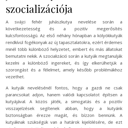
szocializációja
A svájci fehér juhászkutya nevelése során a
következetesség és a pozitív megerősítés
kulcsfontosságú. Az első néhány hónapban a kölyökkutyák
rendkívül fogékonyak az új tapasztalatokra, ezért érdemes
minél több különböző helyzetet, embert és más állatokat
bemutatni nekik. A szocializáció során a kutyák megtanulják
kezelni a különböző ingereket, és így elkerülhetjük a
szorongást és a félelmet, amely később problémákhoz
vezethet.
A kutyák nevelésénél fontos, hogy a gazdi ne csak
parancsokat adjon, hanem valódi kapcsolatot építsen a
kutyájával. A közös játék, a simogatás és a pozitív
visszajelzések segítenek abban, hogy a kutyánk
biztonságban érezze magát, és bízzon bennünk. A
kutyáknak szükségük van a határok kijelölésére, de ezt