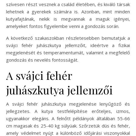
szívesen részt vesznek a család életében, és kiváló társak
lehetnek a gyerekek számára is. Azonban, mint minden
kutyafajtának, nekik is megvannak a maguk igényei,
amelyeket fontos figyelembe venni a gondozás során.
A következő szakaszokban részletesebben bemutatjuk a
svájci fehér juhászkutya jellemzőit, ideértve a fizikai
megjelenését és temperamentumát, valamint a megfelelő
gondozás és nevelés fontosságát.
A svájci fehér
juhászkutya jellemzői
A svájci fehér juhászkutya megjelenése lenyűgöző és
jellegzetes. A kutya testfelépítése erőteljes, izmos,
ugyanakkor elegáns. A felnőtt példányok általában 55-66
cm magasak és 25-40 kg súlyúak. Szőrzetük dús és fehér,
amely védelmet nyújt a különböző időjárási viszonyokkal