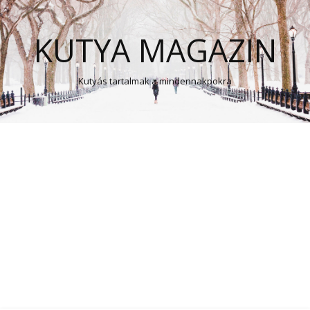
KUTYA MAGAZIN
Kutyás tartalmak a mindennakpokra