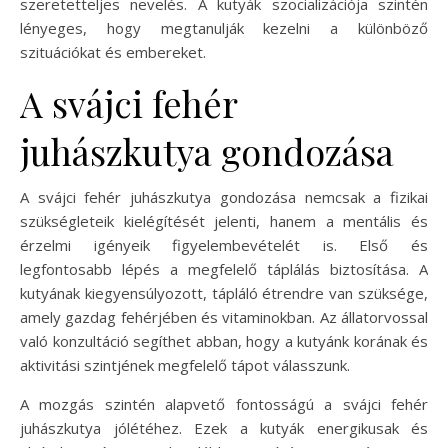
szeretetteljes nevelés. A kutyák szocializációja szintén
lényeges, hogy megtanulják kezelni a különböző
szituációkat és embereket.
A svájci fehér
juhászkutya gondozása
A svájci fehér juhászkutya gondozása nemcsak a fizikai
szükségleteik kielégítését jelenti, hanem a mentális és
érzelmi igényeik figyelembevételét is. Első és
legfontosabb lépés a megfelelő táplálás biztosítása. A
kutyának kiegyensúlyozott, tápláló étrendre van szüksége,
amely gazdag fehérjében és vitaminokban. Az állatorvossal
való konzultáció segíthet abban, hogy a kutyánk korának és
aktivitási szintjének megfelelő tápot válasszunk.
A mozgás szintén alapvető fontosságú a svájci fehér
juhászkutya jólétéhez. Ezek a kutyák energikusak és