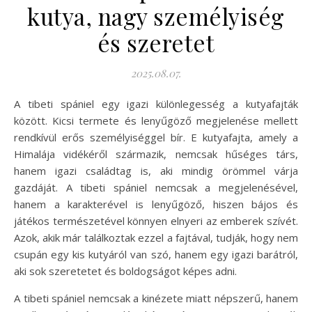
kutya, nagy személyiség
és szeretet
2025.08.07.
A tibeti spániel egy igazi különlegesség a kutyafajták
között. Kicsi termete és lenyűgöző megjelenése mellett
rendkívül erős személyiséggel bír. E kutyafajta, amely a
Himalája vidékéről származik, nemcsak hűséges társ,
hanem igazi családtag is, aki mindig örömmel várja
gazdáját. A tibeti spániel nemcsak a megjelenésével,
hanem a karakterével is lenyűgöző, hiszen bájos és
játékos természetével könnyen elnyeri az emberek szívét.
Azok, akik már találkoztak ezzel a fajtával, tudják, hogy nem
csupán egy kis kutyáról van szó, hanem egy igazi barátról,
aki sok szeretetet és boldogságot képes adni.
A tibeti spániel nemcsak a kinézete miatt népszerű, hanem