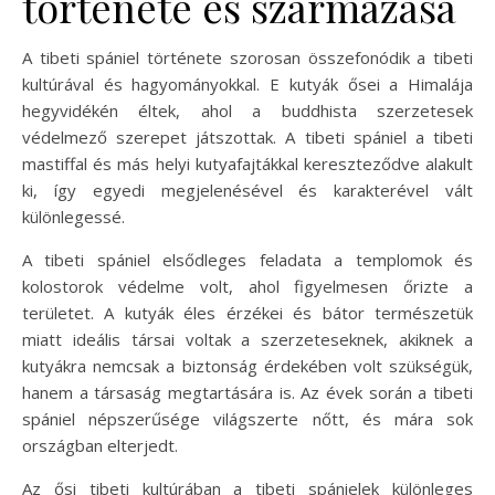
története és származása
A tibeti spániel története szorosan összefonódik a tibeti
kultúrával és hagyományokkal. E kutyák ősei a Himalája
hegyvidékén éltek, ahol a buddhista szerzetesek
védelmező szerepet játszottak. A tibeti spániel a tibeti
mastiffal és más helyi kutyafajtákkal kereszteződve alakult
ki, így egyedi megjelenésével és karakterével vált
különlegessé.
A tibeti spániel elsődleges feladata a templomok és
kolostorok védelme volt, ahol figyelmesen őrizte a
területet. A kutyák éles érzékei és bátor természetük
miatt ideális társai voltak a szerzeteseknek, akiknek a
kutyákra nemcsak a biztonság érdekében volt szükségük,
hanem a társaság megtartására is. Az évek során a tibeti
spániel népszerűsége világszerte nőtt, és mára sok
országban elterjedt.
Az ősi tibeti kultúrában a tibeti spánielek különleges