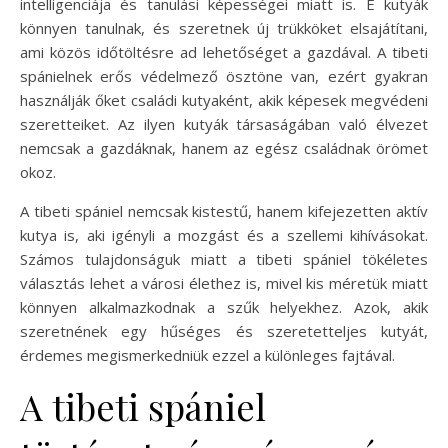
intelligenciája és tanulási képességei miatt is. E kutyák
könnyen tanulnak, és szeretnek új trükköket elsajátítani,
ami közös időtöltésre ad lehetőséget a gazdával. A tibeti
spánielnek erős védelmező ösztöne van, ezért gyakran
használják őket családi kutyaként, akik képesek megvédeni
szeretteiket. Az ilyen kutyák társaságában való élvezet
nemcsak a gazdáknak, hanem az egész családnak örömet
okoz.
A tibeti spániel nemcsak kistestű, hanem kifejezetten aktív
kutya is, aki igényli a mozgást és a szellemi kihívásokat.
Számos tulajdonságuk miatt a tibeti spániel tökéletes
választás lehet a városi élethez is, mivel kis méretük miatt
könnyen alkalmazkodnak a szűk helyekhez. Azok, akik
szeretnének egy hűséges és szeretetteljes kutyát,
érdemes megismerkedniük ezzel a különleges fajtával.
A tibeti spániel