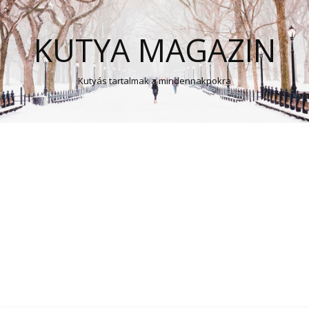
KUTYA MAGAZIN
Kutyás tartalmak a mindennakpokra