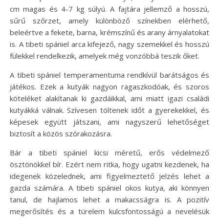
cm magas és 4-7 kg súlyú. A fajtára jellemző a hosszú,
sűrű szőrzet, amely különböző színekben elérhető,
beleértve a fekete, barna, krémszínű és arany árnyalatokat
is. A tibeti spániel arca kifejező, nagy szemekkel és hosszú
fülekkel rendelkezik, amelyek még vonzóbbá teszik őket.
A tibeti spániel temperamentuma rendkívül barátságos és
játékos. Ezek a kutyák nagyon ragaszkodóak, és szoros
köteléket alakítanak ki gazdáikkal, ami miatt igazi családi
kutyákká válnak. Szívesen töltenek időt a gyerekekkel, és
képesek együtt játszani, ami nagyszerű lehetőséget
biztosít a közös szórakozásra.
Bár a tibeti spániel kicsi méretű, erős védelmező
ösztönökkel bír. Ezért nem ritka, hogy ugatni kezdenek, ha
idegenek közelednek, ami figyelmeztető jelzés lehet a
gazda számára. A tibeti spániel okos kutya, aki könnyen
tanul, de hajlamos lehet a makacsságra is. A pozitív
megerősítés és a türelem kulcsfontosságú a nevelésük