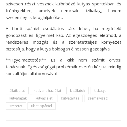
szívesen részt vesznek különböző kutyás sportokban és
tréningekben, amelyek nemcsak fizikailag, hanem
szellemileg is lefoglalják őket.
A tibeti spániel csodálatos társ lehet, ha megfelelő
gondozást és figyelmet kap. Az egészséges életmód, a
rendszeres mozgás és a szeretetteljes környezet
biztosítja, hogy a kutya boldogan élhessen gazdájával.
**Figyelmeztetés:** Ez a cikk nem számít orvosi
tanácsnak. Egészségügyi problémák esetén kérjük, mindig
konzultáljon állatorvosával.
állatbarát
kedvenc háziállat
kisállatok
kiskutya
kutyafajták
kutyás élet
kutyatartás
személyiség
szeretet
tibeti spániel