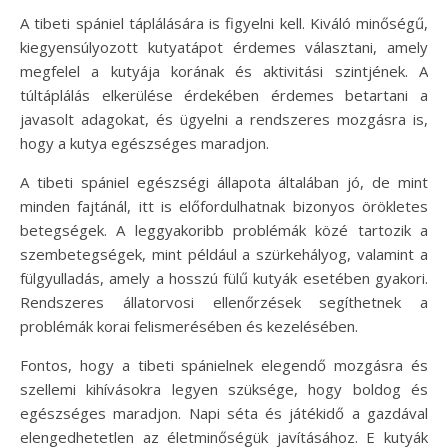
A tibeti spániel táplálására is figyelni kell. Kiváló minőségű,
kiegyensúlyozott kutyatápot érdemes választani, amely
megfelel a kutyája korának és aktivitási szintjének. A
túltáplálás elkerülése érdekében érdemes betartani a
javasolt adagokat, és ügyelni a rendszeres mozgásra is,
hogy a kutya egészséges maradjon.
A tibeti spániel egészségi állapota általában jó, de mint
minden fajtánál, itt is előfordulhatnak bizonyos örökletes
betegségek. A leggyakoribb problémák közé tartozik a
szembetegségek, mint például a szürkehályog, valamint a
fülgyulladás, amely a hosszú fülű kutyák esetében gyakori.
Rendszeres állatorvosi ellenőrzések segíthetnek a
problémák korai felismerésében és kezelésében.
Fontos, hogy a tibeti spánielnek elegendő mozgásra és
szellemi kihívásokra legyen szüksége, hogy boldog és
egészséges maradjon. Napi séta és játékidő a gazdával
elengedhetetlen az életminőségük javításához. E kutyák