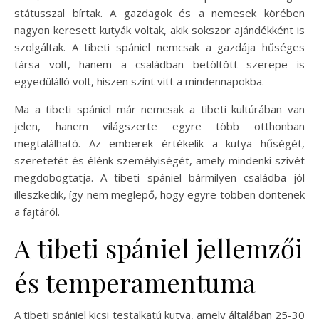
státusszal bírtak. A gazdagok és a nemesek körében
nagyon keresett kutyák voltak, akik sokszor ajándékként is
szolgáltak. A tibeti spániel nemcsak a gazdája hűséges
társa volt, hanem a családban betöltött szerepe is
egyedülálló volt, hiszen színt vitt a mindennapokba.
Ma a tibeti spániel már nemcsak a tibeti kultúrában van
jelen, hanem világszerte egyre több otthonban
megtalálható. Az emberek értékelik a kutya hűségét,
szeretetét és élénk személyiségét, amely mindenki szívét
megdobogtatja. A tibeti spániel bármilyen családba jól
illeszkedik, így nem meglepő, hogy egyre többen döntenek
a fajtáról.
A tibeti spániel jellemzői
és temperamentuma
A tibeti spániel kicsi testalkatú kutya, amely általában 25-30