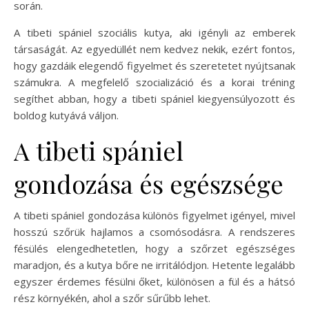
során.
A tibeti spániel szociális kutya, aki igényli az emberek
társaságát. Az egyedüllét nem kedvez nekik, ezért fontos,
hogy gazdáik elegendő figyelmet és szeretetet nyújtsanak
számukra. A megfelelő szocializáció és a korai tréning
segíthet abban, hogy a tibeti spániel kiegyensúlyozott és
boldog kutyává váljon.
A tibeti spániel
gondozása és egészsége
A tibeti spániel gondozása különös figyelmet igényel, mivel
hosszú szőrük hajlamos a csomósodásra. A rendszeres
fésülés elengedhetetlen, hogy a szőrzet egészséges
maradjon, és a kutya bőre ne irritálódjon. Hetente legalább
egyszer érdemes fésülni őket, különösen a fül és a hátsó
rész környékén, ahol a szőr sűrűbb lehet.