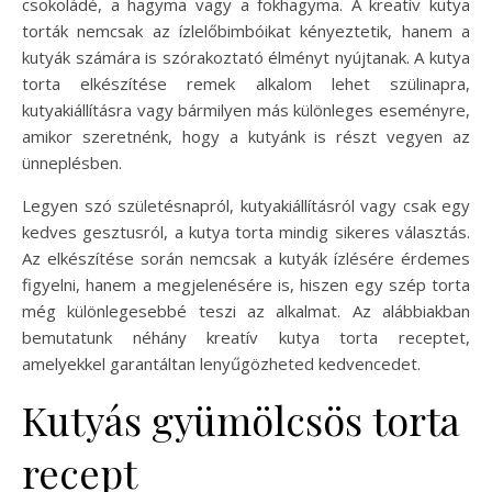
csokoládé, a hagyma vagy a fokhagyma. A kreatív kutya
torták nemcsak az ízlelőbimbóikat kényeztetik, hanem a
kutyák számára is szórakoztató élményt nyújtanak. A kutya
torta elkészítése remek alkalom lehet szülinapra,
kutyakiállításra vagy bármilyen más különleges eseményre,
amikor szeretnénk, hogy a kutyánk is részt vegyen az
ünneplésben.
Legyen szó születésnapról, kutyakiállításról vagy csak egy
kedves gesztusról, a kutya torta mindig sikeres választás.
Az elkészítése során nemcsak a kutyák ízlésére érdemes
figyelni, hanem a megjelenésére is, hiszen egy szép torta
még különlegesebbé teszi az alkalmat. Az alábbiakban
bemutatunk néhány kreatív kutya torta receptet,
amelyekkel garantáltan lenyűgözheted kedvencedet.
Kutyás gyümölcsös torta
recept