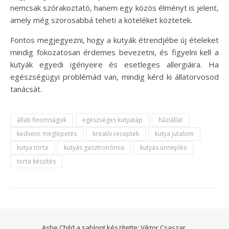
nemcsak szórakoztató, hanem egy közös élményt is jelent,
amely még szorosabbá teheti a köteléket köztetek.
Fontos megjegyezni, hogy a kutyák étrendjébe új ételeket
mindig fokozatosan érdemes bevezetni, és figyelni kell a
kutyák egyedi igényeire és esetleges allergiáira. Ha
egészségügyi problémád van, mindig kérd ki állatorvosod
tanácsát.
állati finomságok
egészséges kutyatáp
háziállat
kedvenc meglepetés
kreatív receptek
kutya jutalom
kutya torta
kutyás gasztronómia
kutyás ünneplés
torta készítés
Ashe Child a sablont készítette:
Viktor Csaszar.