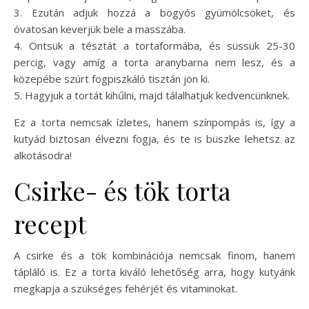
3. Ezután adjuk hozzá a bogyós gyümölcsöket, és
óvatosan keverjük bele a masszába.
4. Öntsük a tésztát a tortaformába, és süssük 25-30
percig, vagy amíg a torta aranybarna nem lesz, és a
közepébe szúrt fogpiszkáló tisztán jön ki.
5. Hagyjuk a tortát kihűlni, majd tálalhatjuk kedvencünknek.
Ez a torta nemcsak ízletes, hanem színpompás is, így a
kutyád biztosan élvezni fogja, és te is büszke lehetsz az
alkotásodra!
Csirke- és tök torta
recept
A csirke és a tök kombinációja nemcsak finom, hanem
tápláló is. Ez a torta kiváló lehetőség arra, hogy kutyánk
megkapja a szükséges fehérjét és vitaminokat.