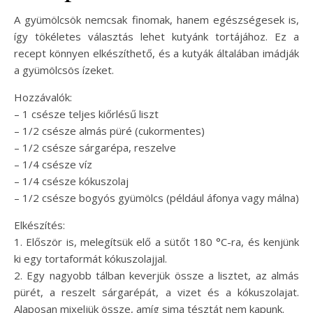
A gyümölcsök nemcsak finomak, hanem egészségesek is,
így tökéletes választás lehet kutyánk tortájához. Ez a
recept könnyen elkészíthető, és a kutyák általában imádják
a gyümölcsös ízeket.
Hozzávalók:
– 1 csésze teljes kiőrlésű liszt
– 1/2 csésze almás püré (cukormentes)
– 1/2 csésze sárgarépa, reszelve
– 1/4 csésze víz
– 1/4 csésze kókuszolaj
– 1/2 csésze bogyós gyümölcs (például áfonya vagy málna)
Elkészítés:
1. Először is, melegítsük elő a sütőt 180 °C-ra, és kenjünk
ki egy tortaformát kókuszolajjal.
2. Egy nagyobb tálban keverjük össze a lisztet, az almás
pürét, a reszelt sárgarépát, a vizet és a kókuszolajat.
Alaposan mixeljük össze, amíg sima tésztát nem kapunk.