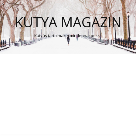
KUTYA MAGAZIN
Kutyás tartalmak a mindennakpokra