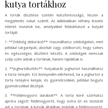
kutya tortákhoz
A torták díszítése szintén kulcsfontosságú, hiszen a
megjelenés sokat számít. Az alábbiakban néhány kreatív
ötletet mutatok be, amelyekkel feldobhatod a kutyád
tortáját.
1. **Zöldség dekoráció**: Használhatsz zöldségeket, mint
például sárgarépát, uborkát vagy zöldborsót, hogy színes
és egészséges díszítést készíts. A zöldségek nemcsak
szép színt adnak a tortának, hanem táplálóak is.
2. **Joghurtdíszítés**: Kutyabarát joghurtot használhatsz
a torta tetején. Ezt könnyedén elérheted, ha a joghurtot a
torta tetejére kenjük, és gyümölcsökkel, például bogyós
gyümölcsökkel díszítjük.
3. **Földimogyoró darabok**: A torta köré szórhatsz
apróra vágott földimogyorót, hogy extra ízt és textúrát
adj a tortának. A kutyák általában imádják a földimogyorót,