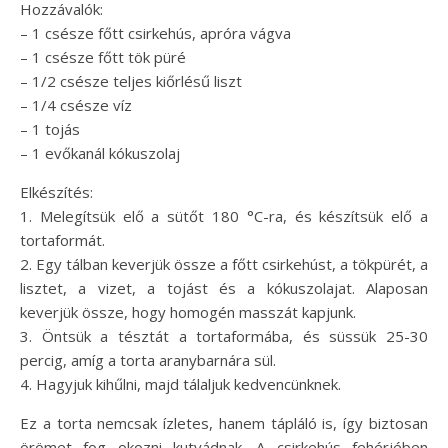
Hozzávalók:
– 1 csésze főtt csirkehús, apróra vágva
– 1 csésze főtt tök püré
– 1/2 csésze teljes kiőrlésű liszt
– 1/4 csésze víz
– 1 tojás
– 1 evőkanál kókuszolaj
Elkészítés:
1. Melegítsük elő a sütőt 180 °C-ra, és készítsük elő a
tortaformát.
2. Egy tálban keverjük össze a főtt csirkehúst, a tökpürét, a
lisztet, a vizet, a tojást és a kókuszolajat. Alaposan
keverjük össze, hogy homogén masszát kapjunk.
3. Öntsük a tésztát a tortaformába, és süssük 25-30
percig, amíg a torta aranybarnára sül.
4. Hagyjuk kihűlni, majd tálaljuk kedvencünknek.
Ez a torta nemcsak ízletes, hanem tápláló is, így biztosan
örömet fog okozni kutyádnak. A csirkehús fehérjében