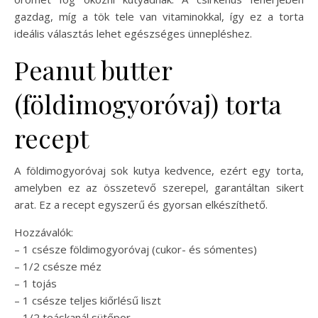
gazdag, míg a tök tele van vitaminokkal, így ez a torta
ideális választás lehet egészséges ünnepléshez.
Peanut butter
(földimogyoróvaj) torta
recept
A földimogyoróvaj sok kutya kedvence, ezért egy torta,
amelyben ez az összetevő szerepel, garantáltan sikert
arat. Ez a recept egyszerű és gyorsan elkészíthető.
Hozzávalók:
– 1 csésze földimogyoróvaj (cukor- és sómentes)
– 1/2 csésze méz
– 1 tojás
– 1 csésze teljes kiőrlésű liszt
– 1/2 teáskanál sütőpor