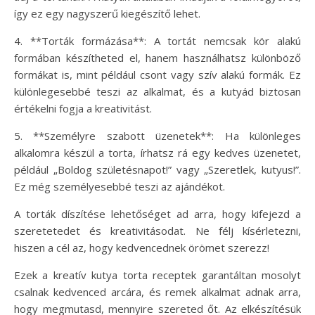
így ez egy nagyszerű kiegészítő lehet.
4. **Torták formázása**: A tortát nemcsak kör alakú
formában készítheted el, hanem használhatsz különböző
formákat is, mint például csont vagy szív alakú formák. Ez
különlegesebbé teszi az alkalmat, és a kutyád biztosan
értékelni fogja a kreativitást.
5. **Személyre szabott üzenetek**: Ha különleges
alkalomra készül a torta, írhatsz rá egy kedves üzenetet,
például „Boldog születésnapot!” vagy „Szeretlek, kutyus!”.
Ez még személyesebbé teszi az ajándékot.
A torták díszítése lehetőséget ad arra, hogy kifejezd a
szeretetedet és kreativitásodat. Ne félj kísérletezni,
hiszen a cél az, hogy kedvencednek örömet szerezz!
Ezek a kreatív kutya torta receptek garantáltan mosolyt
csalnak kedvenced arcára, és remek alkalmat adnak arra,
hogy megmutasd, mennyire szereted őt. Az elkészítésük