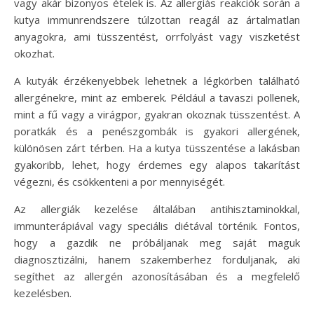
vagy akár bizonyos ételek is. Az allergiás reakciók során a
kutya immunrendszere túlzottan reagál az ártalmatlan
anyagokra, ami tüsszentést, orrfolyást vagy viszketést
okozhat.
A kutyák érzékenyebbek lehetnek a légkörben található
allergénekre, mint az emberek. Például a tavaszi pollenek,
mint a fű vagy a virágpor, gyakran okoznak tüsszentést. A
poratkák és a penészgombák is gyakori allergének,
különösen zárt térben. Ha a kutya tüsszentése a lakásban
gyakoribb, lehet, hogy érdemes egy alapos takarítást
végezni, és csökkenteni a por mennyiségét.
Az allergiák kezelése általában antihisztaminokkal,
immunterápiával vagy speciális diétával történik. Fontos,
hogy a gazdik ne próbáljanak meg saját maguk
diagnosztizálni, hanem szakemberhez forduljanak, aki
segíthet az allergén azonosításában és a megfelelő
kezelésben.