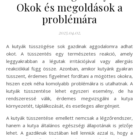
Okok és megoldások a
problémára
2025.04.02.
A kutyák tüsszögése sok gazdinak aggodalomra adhat
okot. A tüsszentés egy természetes reakció, amely
leggyakrabban a légutak irritációjával vagy allergiás
reakciókkal függ össze. Azonban, amikor kutyánk gyakran
tüsszent, érdemes figyelmet fordítani a mögöttes okokra,
hiszen ezek néha komolyabb problémákra is utalhatnak. A
kutyák tüsszentése lehet egyszeri esemény, de ha
rendszeressé válik, érdemes megvizsgálni a kutya
környezetét, táplálkozását, és esetleges allergénjeit.
A kutyák tüsszentése emellett nemcsak a légzőrendszer,
hanem a kutya általános egészségi állapotának is jelzője
lehet. A gazdiknak tisztában kell lenniük azzal is, hogy a