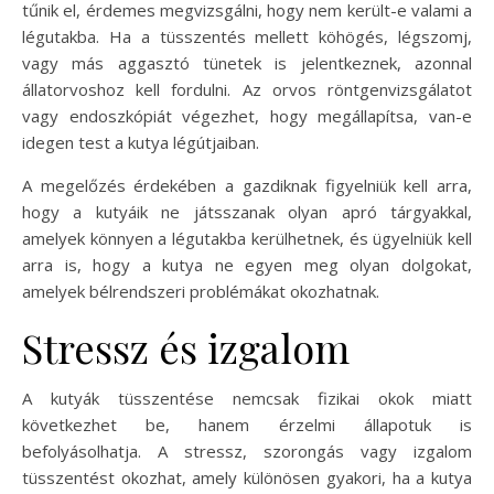
tűnik el, érdemes megvizsgálni, hogy nem került-e valami a
légutakba. Ha a tüsszentés mellett köhögés, légszomj,
vagy más aggasztó tünetek is jelentkeznek, azonnal
állatorvoshoz kell fordulni. Az orvos röntgenvizsgálatot
vagy endoszkópiát végezhet, hogy megállapítsa, van-e
idegen test a kutya légútjaiban.
A megelőzés érdekében a gazdiknak figyelniük kell arra,
hogy a kutyáik ne játsszanak olyan apró tárgyakkal,
amelyek könnyen a légutakba kerülhetnek, és ügyelniük kell
arra is, hogy a kutya ne egyen meg olyan dolgokat,
amelyek bélrendszeri problémákat okozhatnak.
Stressz és izgalom
A kutyák tüsszentése nemcsak fizikai okok miatt
következhet be, hanem érzelmi állapotuk is
befolyásolhatja. A stressz, szorongás vagy izgalom
tüsszentést okozhat, amely különösen gyakori, ha a kutya