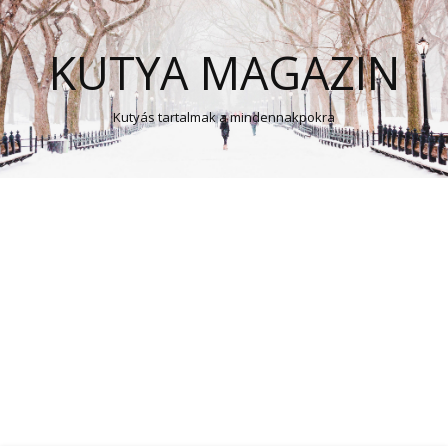
KUTYA MAGAZIN
Kutyás tartalmak a mindennakpokra