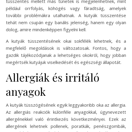
tüsszentés mellett más tünetek is megjelenhetnek, mint
például orrfolyás, köhögés vagy fáradtság, amelyek
további problémákra utalhatnak. A kutyák tüsszentése
tehát nem csupán egy banális jelenség, hanem egy olyan
dolog, amire mindenképpen figyelni kell.
A kutyák tüsszentésének okai sokfélék lehetnek, és a
megfelelő megoldások is változatosak. Fontos, hogy a
gazdik tájékozódjanak a lehetséges okokról, hogy jobban
megértsék kutyájuk viselkedését és egészségi állapotát.
Allergiák és irritáló
anyagok
A kutyák tüsszögésének egyik leggyakoribb oka az allergia.
Az allergiás reakciók különféle anyagokkal, úgynevezett
allergénekkel való érintkezés következményei. Ezek az
allergének lehetnek pollenek, poratkák, penészgombák,