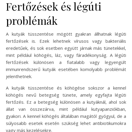
Fertőzések és légúti
problémák
A kutyák tüsszentése mögött gyakran állhatnak légúti
fertőzések is. Ezek lehetnek vírusos vagy bakteriális
eredetűek, és sok esetben együtt járnak más tünetekkel,
mint például köhögés, láz, vagy fáradékonyság. A légúti
fertőzések különösen a fiatalabb vagy legyengült
immunrendszerű kutyák esetében komolyabb problémát
jelenthetnek.
A kutyák tüsszentése és köhögése sokszor a kennel
köhögés nevű betegség tünete, amely egyfajta légúti
fertőzés. Ez a betegség különösen a kutyáknál, ahol sok
állat van összezárva, mint például kutyapanziókban,
gyakori. A kennel köhögés általában magától gyógyul, de a
súlyosabb esetek esetén szükség lehet antibiotikumokra
vagy más kezelésekre.