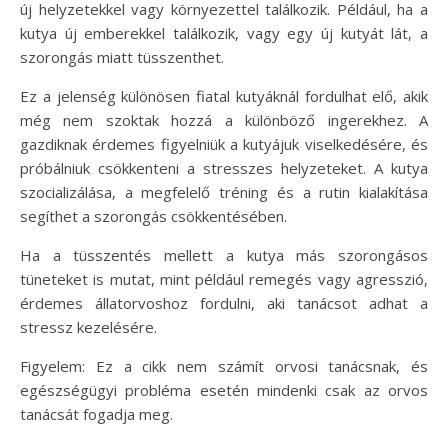
új helyzetekkel vagy környezettel találkozik. Például, ha a
kutya új emberekkel találkozik, vagy egy új kutyát lát, a
szorongás miatt tüsszenthet.
Ez a jelenség különösen fiatal kutyáknál fordulhat elő, akik
még nem szoktak hozzá a különböző ingerekhez. A
gazdiknak érdemes figyelniük a kutyájuk viselkedésére, és
próbálniuk csökkenteni a stresszes helyzeteket. A kutya
szocializálása, a megfelelő tréning és a rutin kialakítása
segíthet a szorongás csökkentésében.
Ha a tüsszentés mellett a kutya más szorongásos
tüneteket is mutat, mint például remegés vagy agresszió,
érdemes állatorvoshoz fordulni, aki tanácsot adhat a
stressz kezelésére.
Figyelem: Ez a cikk nem számít orvosi tanácsnak, és
egészségügyi probléma esetén mindenki csak az orvos
tanácsát fogadja meg.