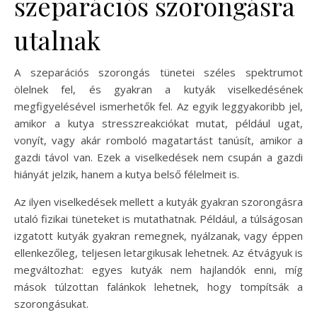
szeparációs szorongásra
utalnak
A szeparációs szorongás tünetei széles spektrumot
ölelnek fel, és gyakran a kutyák viselkedésének
megfigyelésével ismerhetők fel. Az egyik leggyakoribb jel,
amikor a kutya stresszreakciókat mutat, például ugat,
vonyít, vagy akár romboló magatartást tanúsít, amikor a
gazdi távol van. Ezek a viselkedések nem csupán a gazdi
hiányát jelzik, hanem a kutya belső félelmeit is.
Az ilyen viselkedések mellett a kutyák gyakran szorongásra
utaló fizikai tüneteket is mutathatnak. Például, a túlságosan
izgatott kutyák gyakran remegnek, nyálzanak, vagy éppen
ellenkezőleg, teljesen letargikusak lehetnek. Az étvágyuk is
megváltozhat: egyes kutyák nem hajlandók enni, míg
mások túlzottan falánkok lehetnek, hogy tompítsák a
szorongásukat.