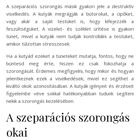
A szeparációs szorongás másik gyakori jele a destruktív
viselkedés. A kutyák megrágják a bútorokat, a cipőket,
vagy akár a saját testüket is, hogy kifejezzék a
feszültségüket. A vizelet- és széklet ürítése is gyakori
tünet, mivel a kutyák nem tudják kontrollálni a testüket,
amikor túlzottan stresszesek.
Ha a kutyád ezeket a tüneteket mutatja, fontos, hogy ne
büntesd meg érte, hiszen ez csak fokozhatja a
szorongását. Érdemes megfigyelni, hogy mikor és hogyan
jelentkeznek ezek a viselkedések, mivel ez segíthet a
kiváltó okok azonosításában. A kutyák igényeit és érzéseit
figyelembe véve sokkal hatékonyabban tudunk segíteni
nekik a szorongás kezelésében.
A szeparációs szorongás
okai