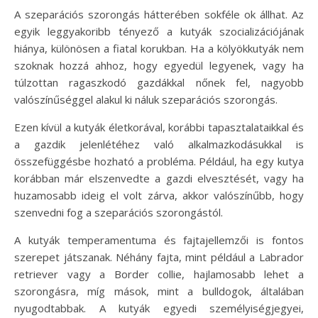
A szeparációs szorongás hátterében sokféle ok állhat. Az
egyik leggyakoribb tényező a kutyák szocializációjának
hiánya, különösen a fiatal korukban. Ha a kölyökkutyák nem
szoknak hozzá ahhoz, hogy egyedül legyenek, vagy ha
túlzottan ragaszkodó gazdákkal nőnek fel, nagyobb
valószínűséggel alakul ki náluk szeparációs szorongás.
Ezen kívül a kutyák életkorával, korábbi tapasztalataikkal és
a gazdik jelenlétéhez való alkalmazkodásukkal is
összefüggésbe hozható a probléma. Például, ha egy kutya
korábban már elszenvedte a gazdi elvesztését, vagy ha
huzamosabb ideig el volt zárva, akkor valószínűbb, hogy
szenvedni fog a szeparációs szorongástól.
A kutyák temperamentuma és fajtajellemzői is fontos
szerepet játszanak. Néhány fajta, mint például a Labrador
retriever vagy a Border collie, hajlamosabb lehet a
szorongásra, míg mások, mint a bulldogok, általában
nyugodtabbak. A kutyák egyedi személyiségjegyei,