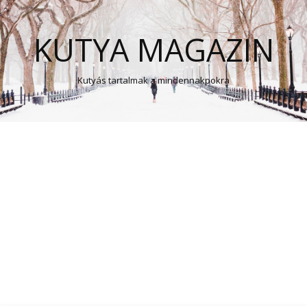
KUTYA MAGAZIN
Kutyás tartalmak a mindennakpokra