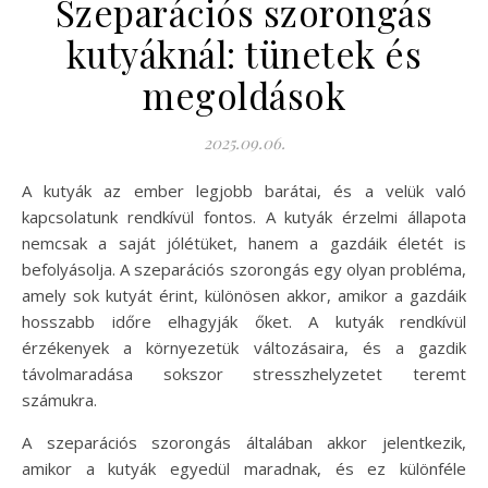
Szeparációs szorongás
kutyáknál: tünetek és
megoldások
2025.09.06.
A kutyák az ember legjobb barátai, és a velük való
kapcsolatunk rendkívül fontos. A kutyák érzelmi állapota
nemcsak a saját jólétüket, hanem a gazdáik életét is
befolyásolja. A szeparációs szorongás egy olyan probléma,
amely sok kutyát érint, különösen akkor, amikor a gazdáik
hosszabb időre elhagyják őket. A kutyák rendkívül
érzékenyek a környezetük változásaira, és a gazdik
távolmaradása sokszor stresszhelyzetet teremt
számukra.
A szeparációs szorongás általában akkor jelentkezik,
amikor a kutyák egyedül maradnak, és ez különféle