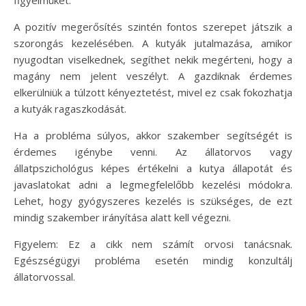
A pozitív megerősítés szintén fontos szerepet játszik a
szorongás kezelésében. A kutyák jutalmazása, amikor
nyugodtan viselkednek, segíthet nekik megérteni, hogy a
magány nem jelent veszélyt. A gazdiknak érdemes
elkerülniük a túlzott kényeztetést, mivel ez csak fokozhatja
a kutyák ragaszkodását.
Ha a probléma súlyos, akkor szakember segítségét is
érdemes igénybe venni. Az állatorvos vagy
állatpszichológus képes értékelni a kutya állapotát és
javaslatokat adni a legmegfelelőbb kezelési módokra.
Lehet, hogy gyógyszeres kezelés is szükséges, de ezt
mindig szakember irányítása alatt kell végezni.
Figyelem: Ez a cikk nem számít orvosi tanácsnak.
Egészségügyi probléma esetén mindig konzultálj
állatorvossal.