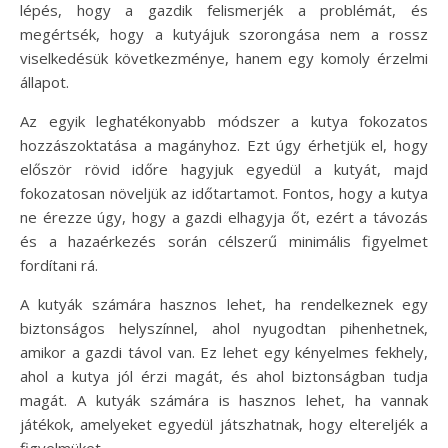
lépés, hogy a gazdik felismerjék a problémát, és
megértsék, hogy a kutyájuk szorongása nem a rossz
viselkedésük következménye, hanem egy komoly érzelmi
állapot.
Az egyik leghatékonyabb módszer a kutya fokozatos
hozzászoktatása a magányhoz. Ezt úgy érhetjük el, hogy
először rövid időre hagyjuk egyedül a kutyát, majd
fokozatosan növeljük az időtartamot. Fontos, hogy a kutya
ne érezze úgy, hogy a gazdi elhagyja őt, ezért a távozás
és a hazaérkezés során célszerű minimális figyelmet
fordítani rá.
A kutyák számára hasznos lehet, ha rendelkeznek egy
biztonságos helyszínnel, ahol nyugodtan pihenhetnek,
amikor a gazdi távol van. Ez lehet egy kényelmes fekhely,
ahol a kutya jól érzi magát, és ahol biztonságban tudja
magát. A kutyák számára is hasznos lehet, ha vannak
játékok, amelyeket egyedül játszhatnak, hogy eltereljék a
figyelmüket.