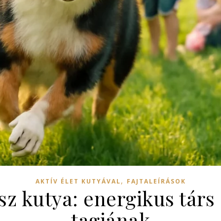
,
AKTÍV ÉLET KUTYÁVAL
FAJTALEÍRÁSOK
sz kutya: energikus tár
tagjának