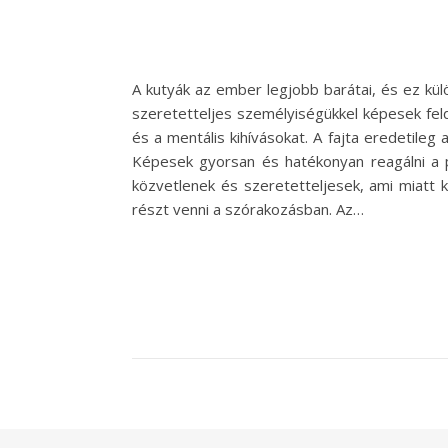
A kutyák az ember legjobb barátai, és ez kü
szeretetteljes személyiségükkel képesek feldob
és a mentális kihívásokat. A fajta eredetileg
Képesek gyorsan és hatékonyan reagálni a p
közvetlenek és szeretetteljesek, ami miatt 
részt venni a szórakozásban. Az…