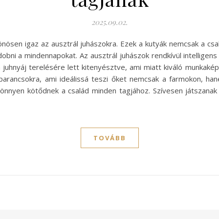
2025.09.02.
lönösen igaz az ausztrál juhászokra. Ezek a kutyák nemcsak a cs
ni a mindennapokat. Az ausztrál juhászok rendkívül intelligens és a
 a juhnyáj terelésére lett kitenyésztve, ami miatt kiváló munkak
arancsokra, ami ideálissá teszi őket nemcsak a farmokon, hane
könnyen kötődnek a család minden tagjához. Szívesen játszanak
TOVÁBB