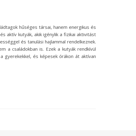
aládtagok hűséges társai, hanem energikus és
ktív kutyák, akik igénylik a fizikai aktivitást
épességgel és tanulási hajlammal rendelkeznek.
m a családokban is. Ezek a kutyák rendkívül
 a gyerekekkel, és képesek órákon át aktívan