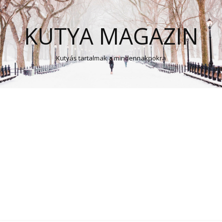
KUTYA MAGAZIN
Kutyás tartalmak a mindennakpokra