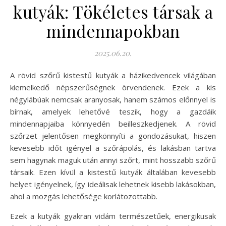
kutyák: Tökéletes társak a
mindennapokban
2025.06.20.
A rövid szőrű kistestű kutyák a házikedvencek világában
kiemelkedő népszerűségnek örvendenek. Ezek a kis
négylábúak nemcsak aranyosak, hanem számos előnnyel is
bírnak, amelyek lehetővé teszik, hogy a gazdáik
mindennapjaiba könnyedén beilleszkedjenek. A rövid
szőrzet jelentősen megkönnyíti a gondozásukat, hiszen
kevesebb időt igényel a szőrápolás, és lakásban tartva
sem hagynak maguk után annyi szőrt, mint hosszabb szőrű
társaik. Ezen kívül a kistestű kutyák általában kevesebb
helyet igényelnek, így ideálisak lehetnek kisebb lakásokban,
ahol a mozgás lehetősége korlátozottabb.
Ezek a kutyák gyakran vidám természetűek, energikusak