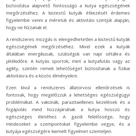
biztosítása alapvető fontosságú a kutya egészségének
megőrzéséhez. A kistestű kutyák étkezését érdemes
figyelembe venni a méretük és aktivitási szintjük alapján,
hogy ne hízzanak el.
A rendszeres mozgás is elengedhetetlen a kistestű kutyák
egészségének megőrzéséhez. Mivel ezek a kutyák
általában energikusak, szükségük van napi sétákra és
játékidőre. A kutyás sportok, mint a kutyafutás vagy az
agility, szintén remek lehetőséget biztosítanak a fizikai
aktivitásra és a közös élményekre.
Ezen kívül a rendszeres állatorvosi ellenőrzések is
fontosak, hogy megelőzzük a lehetséges egészségügyi
problémákat. A vakcinák, parazitaellenes kezelések és a
fogápolás mind hozzájárulnak a kutya hosszú és
egészséges életéhez. A gazdi felelőssége, hogy
mindezeket a szempontokat figyelembe vegye, és a
kutyája egészségére kiemelt figyelmet szenteljen.