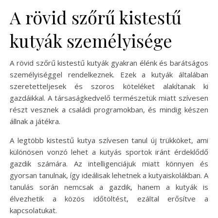
A rövid szőrű kistestű
kutyák személyisége
A rövid szőrű kistestű kutyák gyakran élénk és barátságos
személyiséggel rendelkeznek. Ezek a kutyák általában
szeretetteljesek és szoros köteléket alakítanak ki
gazdáikkal. A társaságkedvelő természetük miatt szívesen
részt vesznek a családi programokban, és mindig készen
állnak a játékra.
A legtöbb kistestű kutya szívesen tanul új trükköket, ami
különösen vonzó lehet a kutyás sportok iránt érdeklődő
gazdik számára. Az intelligenciájuk miatt könnyen és
gyorsan tanulnak, így ideálisak lehetnek a kutyaiskolákban. A
tanulás során nemcsak a gazdik, hanem a kutyák is
élvezhetik a közös időtöltést, ezáltal erősítve a
kapcsolatukat.