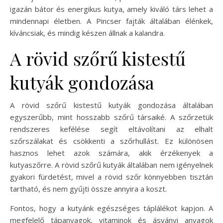
igazán bátor és energikus kutya, amely kiváló társ lehet a
mindennapi életben. A Pincser fajták általában élénkek,
kíváncsiak, és mindig készen állnak a kalandra.
A rövid szőrű kistestű
kutyák gondozása
A rövid szőrű kistestű kutyák gondozása általában
egyszerűbb, mint hosszabb szőrű társaiké. A szőrzetük
rendszeres kefélése segít eltávolítani az elhalt
szőrszálakat és csökkenti a szőrhullást. Ez különösen
hasznos lehet azok számára, akik érzékenyek a
kutyaszőrre. A rövid szőrű kutyák általában nem igényelnek
gyakori fürdetést, mivel a rövid szőr könnyebben tisztán
tartható, és nem gyűjti össze annyira a koszt.
Fontos, hogy a kutyánk egészséges táplálékot kapjon. A
megfelelő tápanyagok, vitaminok és ásványi anyagok