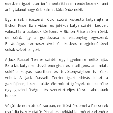
esetben igazi „terrier” mentalitással rendelkeznek, ami
aránytalanul nagy önbizalmat kölcsönöz nekik.
Egy másik népszerű rövid szőrű kistestű kutyafajta a
Bichon Frise. Ez a vidám és játékos kutya szintén kedvelt
választás a családok körében. A Bichon Frise szőre rövid,
de sűrű, így a gondozása is viszonylag egyszerű.
Barátságos természetével és kedves megjelenésével
sokak szívét elnyeri.
A Jack Russell Terrier szintén egy figyelemre méltó fajta.
Ez a kis kutya rendkívül energikus és intelligens, ami miatt
sokféle kutyás sportban és tevékenységben is részt
vehet. A Jack Russell Terrier igazi kihívás lehet a
gazdájának, hiszen aktív életmódot igényel, de cserébe
egy igazán hűséges és szeretetteljes társra találhatunk
benne.
Végül, de nem utolsó sorban, említést érdemel a Pincserek
családja is. A Miniatűr Pinscher, például kis mérete ellenére