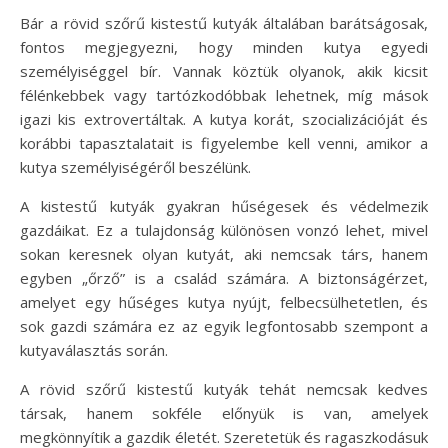
Bár a rövid szőrű kistestű kutyák általában barátságosak,
fontos megjegyezni, hogy minden kutya egyedi
személyiséggel bír. Vannak köztük olyanok, akik kicsit
félénkebbek vagy tartózkodóbbak lehetnek, míg mások
igazi kis extrovertáltak. A kutya korát, szocializációját és
korábbi tapasztalatait is figyelembe kell venni, amikor a
kutya személyiségéről beszélünk.
A kistestű kutyák gyakran hűségesek és védelmezik
gazdáikat. Ez a tulajdonság különösen vonzó lehet, mivel
sokan keresnek olyan kutyát, aki nemcsak társ, hanem
egyben „őrző” is a család számára. A biztonságérzet,
amelyet egy hűséges kutya nyújt, felbecsülhetetlen, és
sok gazdi számára ez az egyik legfontosabb szempont a
kutyaválasztás során.
A rövid szőrű kistestű kutyák tehát nemcsak kedves
társak, hanem sokféle előnyük is van, amelyek
megkönnyítik a gazdik életét. Szeretetük és ragaszkodásuk