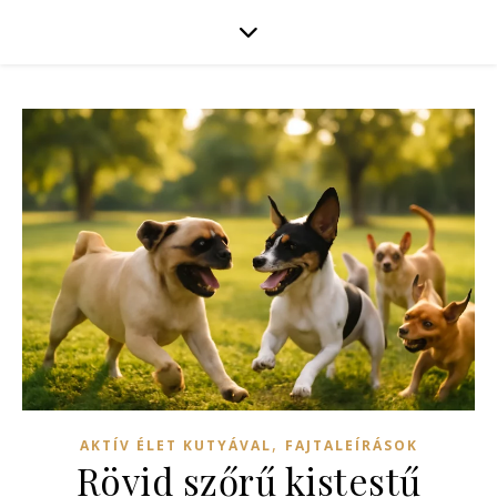
,
AKTÍV ÉLET KUTYÁVAL
FAJTALEÍRÁSOK
Rövid szőrű kistestű