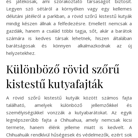
és játékosak, ami szórakoztató társaságot biztosít.
Legyen szó sétáról a környéken vagy egy kellemes
délutáni játékról a parkban, a rövid szőrű kistestű kutyák
mindig készen állnak a felfedezésre. Emellett nemcsak a
gazdáik, hanem a család többi tagja, sőt, akár a barátok
számára is kedves társak lehetnek, hiszen általában
barátságosak és könnyen alkalmazkodnak az új
helyzetekhez.
Különböző rövid szőrű
kistestű kutyafajták
A rövid szőrű kistestű kutyák között számos fajta
található, amelyek különböző jellemzőikkel és
személyiségükkel vonzzák a kutyabarátokat. Az egyik
legnépszerűbb fajta a Chihuahua, amely nemcsak kicsi
termete, hanem élénk jelleme miatt is kedvelt. A
Chihuahuák rendkívül hűségesek és védelmezők, ezért sok