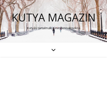
KUTYA MAGAZIN
Kutyás tartalmak a mindennakpokra