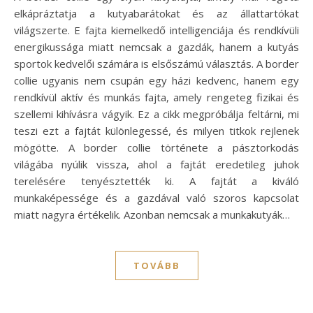
elkápráztatja a kutyabarátokat és az állattartókat
világszerte. E fajta kiemelkedő intelligenciája és rendkívüli
energikussága miatt nemcsak a gazdák, hanem a kutyás
sportok kedvelői számára is elsőszámú választás. A border
collie ugyanis nem csupán egy házi kedvenc, hanem egy
rendkívül aktív és munkás fajta, amely rengeteg fizikai és
szellemi kihívásra vágyik. Ez a cikk megpróbálja feltárni, mi
teszi ezt a fajtát különlegessé, és milyen titkok rejlenek
mögötte. A border collie története a pásztorkodás
világába nyúlik vissza, ahol a fajtát eredetileg juhok
terelésére tenyésztették ki. A fajtát a kiváló
munkaképessége és a gazdával való szoros kapcsolat
miatt nagyra értékelik. Azonban nemcsak a munkakutyák…
TOVÁBB