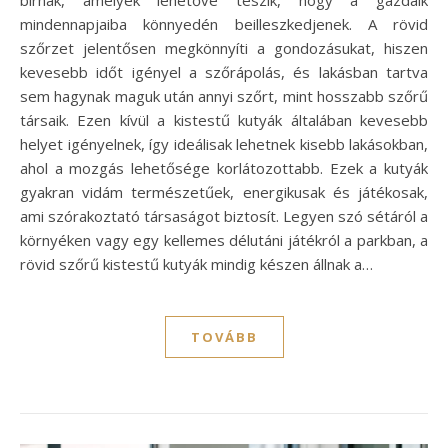
mindennapjaiba könnyedén beilleszkedjenek. A rövid
szőrzet jelentősen megkönnyíti a gondozásukat, hiszen
kevesebb időt igényel a szőrápolás, és lakásban tartva
sem hagynak maguk után annyi szőrt, mint hosszabb szőrű
társaik. Ezen kívül a kistestű kutyák általában kevesebb
helyet igényelnek, így ideálisak lehetnek kisebb lakásokban,
ahol a mozgás lehetősége korlátozottabb. Ezek a kutyák
gyakran vidám természetűek, energikusak és játékosak,
ami szórakoztató társaságot biztosít. Legyen szó sétáról a
környéken vagy egy kellemes délutáni játékról a parkban, a
rövid szőrű kistestű kutyák mindig készen állnak a…
TOVÁBB