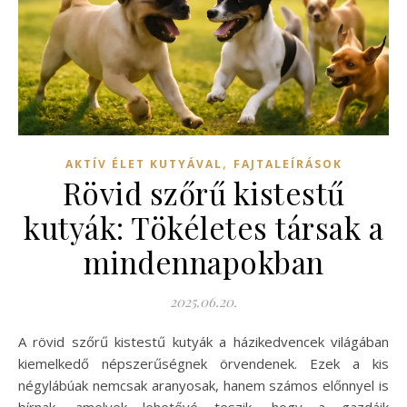
,
AKTÍV ÉLET KUTYÁVAL
FAJTALEÍRÁSOK
Rövid szőrű kistestű
kutyák: Tökéletes társak a
mindennapokban
2025.06.20.
A rövid szőrű kistestű kutyák a házikedvencek világában
kiemelkedő népszerűségnek örvendenek. Ezek a kis
négylábúak nemcsak aranyosak, hanem számos előnnyel is
bírnak, amelyek lehetővé teszik, hogy a gazdáik