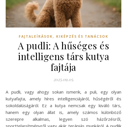
,
FAJTALEÍRÁSOK
KIKÉPZÉS ÉS TANÁCSOK
A pudli: A hűséges és
intelligens társ kutya
fajtája
2025.09.05.
A pudli, vagy ahogy sokan ismerik, a puli, egy olyan
kutyafajta, amely híres intelligenciájáról, hűségéről és
sokoldalúságáról. Ez a kutya nemcsak egy kiváló társ,
hanem egy olyan állat is, amely számos különböző
szerepre alkalmas, legyen szó házőrzésről,
sportteljesítményről vagy akár terápiás munkáról. A pudlik