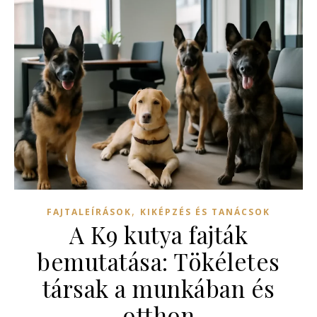
,
FAJTALEÍRÁSOK
KIKÉPZÉS ÉS TANÁCSOK
A K9 kutya fajták
bemutatása: Tökéletes
társak a munkában és
otthon