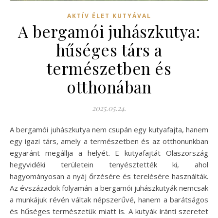
AKTÍV ÉLET KUTYÁVAL
A bergamói juhászkutya:
hűséges társ a
természetben és
otthonában
2025.05.24.
A bergamói juhászkutya nem csupán egy kutyafajta, hanem
egy igazi társ, amely a természetben és az otthonunkban
egyaránt megállja a helyét. E kutyafajtát Olaszország
hegyvidéki területein tenyésztették ki, ahol
hagyományosan a nyáj őrzésére és terelésére használták.
Az évszázadok folyamán a bergamói juhászkutyák nemcsak
a munkájuk révén váltak népszerűvé, hanem a barátságos
és hűséges természetük miatt is. A kutyák iránti szeretet