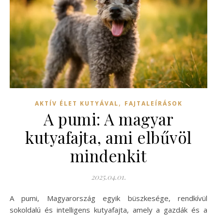
,
AKTÍV ÉLET KUTYÁVAL
FAJTALEÍRÁSOK
A pumi: A magyar
kutyafajta, ami elbűvöl
mindenkit
2025.04.01.
A pumi, Magyarország egyik büszkesége, rendkívül
sokoldalú és intelligens kutyafajta, amely a gazdák és a