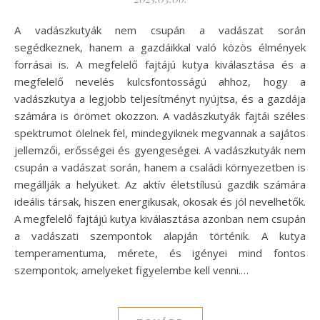
A vadászkutyák nem csupán a vadászat során
segédkeznek, hanem a gazdáikkal való közös élmények
forrásai is. A megfelelő fajtájú kutya kiválasztása és a
megfelelő nevelés kulcsfontosságú ahhoz, hogy a
vadászkutya a legjobb teljesítményt nyújtsa, és a gazdája
számára is örömet okozzon. A vadászkutyák fajtái széles
spektrumot ölelnek fel, mindegyiknek megvannak a sajátos
jellemzői, erősségei és gyengeségei. A vadászkutyák nem
csupán a vadászat során, hanem a családi környezetben is
megállják a helyüket. Az aktív életstílusú gazdik számára
ideális társak, hiszen energikusak, okosak és jól nevelhetők.
A megfelelő fajtájú kutya kiválasztása azonban nem csupán
a vadászati szempontok alapján történik. A kutya
temperamentuma, mérete, és igényei mind fontos
szempontok, amelyeket figyelembe kell venni.…