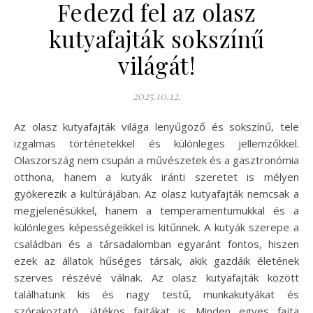
Fedezd fel az olasz
kutyafajták sokszínű
világát!
2025.10.12.
Az olasz kutyafajták világa lenyűgöző és sokszínű, tele
izgalmas történetekkel és különleges jellemzőkkel.
Olaszország nem csupán a művészetek és a gasztronómia
otthona, hanem a kutyák iránti szeretet is mélyen
gyökerezik a kultúrájában. Az olasz kutyafajták nemcsak a
megjelenésükkel, hanem a temperamentumukkal és a
különleges képességeikkel is kitűnnek. A kutyák szerepe a
családban és a társadalomban egyaránt fontos, hiszen
ezek az állatok hűséges társak, akik gazdáik életének
szerves részévé válnak. Az olasz kutyafajták között
találhatunk kis és nagy testű, munkakutyákat és
szórakoztató, játékos fajtákat is. Minden egyes fajta