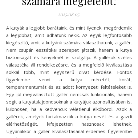
számára megfelelőt!
2025.08.05.
A kutyák a legjobb barátaink, és mint ilyenek, megérdemlik
a legjobbat, amit adhatunk nekik. Az egyik legfontosabb
kiegészítő, amit a kutyánk számára választhatunk, a gallér.
Nem csupán esztétikai szerepet játszik, hanem a kutya
biztonságát és kényelmét is szolgálja. A gallérok széles
választéka áll rendelkezésre, és a megfelelő kiválasztása
sokkal több, mint egyszerű divat kérdése. Fontos
figyelembe venni a kutya méretét, korát,
temperamentumát és az adott környezeti feltételeket is.
Egy jól megválasztott gallér nemcsak funkcionális, hanem
segít a kutyatulajdonosoknak a kutyájuk azonosításában is,
különösen, ha a kedvencük véletlenül elkóborol. Azok a
gallérok, amelyek tartalmazzák a kutya nevét és a gazdi
elérhetőségét, kifejezetten hasznosak lehetnek.
Ugyanakkor a gallér kiválasztásánál érdemes figyelembe