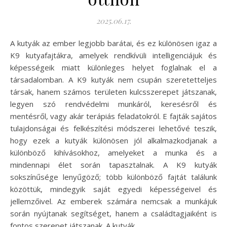
2025.06.17.
A kutyák az ember legjobb barátai, és ez különösen igaz a
K9 kutyafajtákra, amelyek rendkívüli intelligenciájuk és
képességeik miatt különleges helyet foglalnak el a
társadalomban. A K9 kutyák nem csupán szeretetteljes
társak, hanem számos területen kulcsszerepet játszanak,
legyen szó rendvédelmi munkáról, keresésről és
mentésről, vagy akár terápiás feladatokról. E fajták sajátos
tulajdonságai és felkészítési módszerei lehetővé teszik,
hogy ezek a kutyák különösen jól alkalmazkodjanak a
különböző kihívásokhoz, amelyeket a munka és a
mindennapi élet során tapasztalnak. A K9 kutyák
sokszínűsége lenyűgöző; több különböző fajtát találunk
közöttük, mindegyik saját egyedi képességeivel és
jellemzőivel. Az emberek számára nemcsak a munkájuk
során nyújtanak segítséget, hanem a családtagjaiként is
fontos szerepet játszanak. A kutyák…