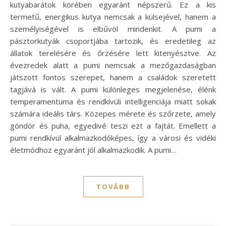
kutyabarátok körében egyaránt népszerű. Ez a kis
termetű, energikus kutya nemcsak a külsejével, hanem a
személyiségével is elbűvöl mindenkit. A pumi a
pásztorkutyák csoportjába tartozik, és eredetileg az
állatok terelésére és őrzésére lett kitenyésztve. Az
évezredek alatt a pumi nemcsak a mezőgazdaságban
játszott fontos szerepet, hanem a családok szeretett
tagjává is vált. A pumi különleges megjelenése, élénk
temperamentuma és rendkívüli intelligenciája miatt sokak
számára ideális társ. Közepes mérete és szőrzete, amely
göndör és puha, egyedivé teszi ezt a fajtát. Emellett a
pumi rendkívül alkalmazkodóképes, így a városi és vidéki
életmódhoz egyaránt jól alkalmazkodik. A pumi…
TOVÁBB